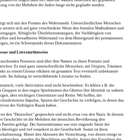
tung von der Mehrheit der Juden lange nicht geglaubt wurden.
ftigt sich mit den Formen des Widerstands. Unterschiedlichste Menschen
o setzten sich auf ganz verschiedene Weise den brutalen Maßnahmen und
ntgegen. Alltägliche Überlebensstrategien, die Vielfältigkeit von
ellen und bewaffneten Widerstand vor dem Hintergrund der permanenten
gen, ist ein Schwerpunkt dieser Dokumentation.
ssar und Literaturhinweise
ftauchenden Personen sind über ihre Namen zu ihren Portraits und
reichen. Es sind ganz unterschiedliche Menschen, mit Utopien, Träumen
nks zu einem Glossar erklären im gesamten Text eventuell unbekannte
nde. Im Anhang ist weiterführende Literatur zu finden.
tarisch, viele Aktivitäten sind nicht beschrieben: Es fehlen z.B. die
n Gruppen in den engen Spielräumen des Ghettos ihre Identität zu wahren.
igen, aber wichtigen Unterstützer und Retter. Wir hoffen, die
chtsdestotrotz Impulse, Spuren der Geschichte zu verfolgen, in denen das
tiven der Verfolgten Raum haben.
von den "Deutschen" gesprochen und nicht etwa von den Nazis. In diesem
en Geschichte ist die Mehrheit der deutschen Bevölkerung den
n Parolen gefolgt. Der Antisemitismus war eine tragende Säule der
 Ideologie und tief verankert in der Gesellschaft. Somit ist diese
halisierung: Hinter den Akteuren der Vernichtung, von denen einige in
auftauchen, standen die Beschlüsse aus Berlin, hinter den Einzelnen die