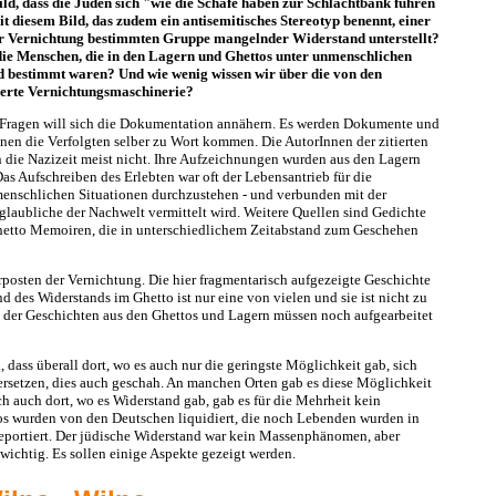
d, dass die Juden sich "wie die Schafe haben zur Schlachtbank führen
it diesem Bild, das zudem ein antisemitisches Stereotyp benennt, einer
r Vernichtung bestimmten Gruppe mangelnder Widerstand unterstellt?
die Menschen, die in den Lagern und Ghettos unter unmenschlichen
bestimmt waren? Und wie wenig wissen wir über die von den
ierte Vernichtungsmaschinerie?
 Fragen will sich die Dokumentation annähern. Es werden Dokumente und
nen die Verfolgten selber zu Wort kommen. Die AutorInnen der zitierten
 die Nazizeit meist nicht. Ihre Aufzeichnungen wurden aus den Lagern
Das Aufschreiben des Erlebten war oft der Lebensantrieb für die
menschlichen Situationen durchzustehen - und verbunden mit der
glaubliche der Nachwelt vermittelt wird. Weitere Quellen sind Gedichte
hetto Memoiren, die in unterschiedlichem Zeitabstand zum Geschehen
rposten der Vernichtung. Die hier fragmentarisch aufgezeigte Geschichte
d des Widerstands im Ghetto ist nur eine von vielen und sie ist nicht zu
e der Geschichten aus den Ghettos und Lagern müssen noch aufgearbeitet
 dass überall dort, wo es auch nur die geringste Möglichkeit gab, sich
rsetzen, dies auch geschah. An manchen Orten gab es diese Möglichkeit
h auch dort, wo es Widerstand gab, gab es für die Mehrheit kein
os wurden von den Deutschen liquidiert, die noch Lebenden wurden in
eportiert. Der jüdische Widerstand war kein Massenphänomen, aber
wichtig. Es sollen einige Aspekte gezeigt werden.