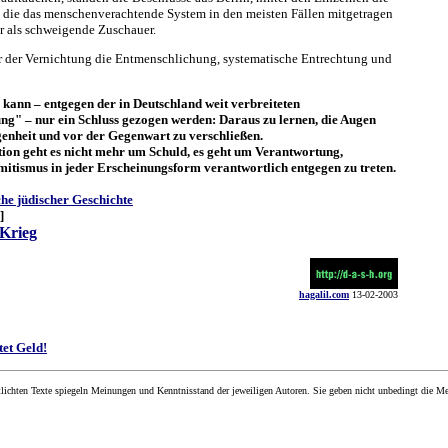
 die das menschenverachtende System in den meisten Fällen mitgetragen
er als schweigende Zuschauer.
or der Vernichtung die Entmenschlichung, systematische Entrechtung und
 kann – entgegen der in Deutschland weit verbreiteten
ng" – nur ein Schluss gezogen werden: Daraus zu lernen, die Augen
genheit und vor der Gegenwart zu verschließen.
tion geht es nicht mehr um Schuld, es geht um Verantwortung,
mitismus in jeder Erscheinungsform verantwortlich entgegen zu treten.
he jüdischer Geschichte
]
Krieg
hagalil.com
13-02-2003
tet Geld!
lichten Texte spiegeln Meinungen und Kenntnisstand der jeweiligen Autoren. Sie geben nicht unbedingt die Me