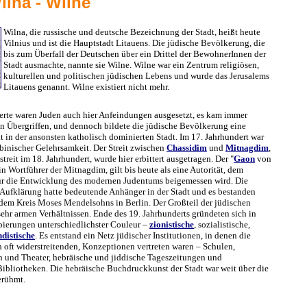
ilna - Wilne
Wilna, die russische und deutsche Bezeichnung der Stadt, heißt heute
Vilnius und ist die Hauptstadt Litauens. Die jüdische Bevölkerung, die
bis zum Überfall der Deutschen über ein Drittel der BewohnerInnen der
Stadt ausmachte, nannte sie Wilne. Wilne war ein Zentrum religiösen,
kulturellen und politischen jüdischen Lebens und wurde das Jerusalems
Litauens genannt. Wilne existiert nicht mehr.
erte waren Juden auch hier Anfeindungen ausgesetzt, es kam immer
en Übergriffen, und dennoch bildete die jüdische Bevölkerung eine
 in der ansonsten katholisch dominierten Stadt. Im 17. Jahrhundert war
binischer Gelehrsamkeit. Der Streit zwischen
Chassidim
und
Mitnagdim
,
treit im 18. Jahrhundert, wurde hier erbittert ausgetragen. Der "
Gaon
von
n Wortführer der Mitnagdim, gilt bis heute als eine Autorität, dem
ür die Entwicklung des modernen Judentums beigemessen wird. Die
e Aufklärung hatte bedeutende Anhänger in der Stadt und es bestanden
em Kreis Moses Mendelsohns in Berlin. Der Großteil der jüdischen
ehr armen Verhältnissen. Ende des 19. Jahrhunderts gründeten sich in
pierungen unterschiedlichster Couleur –
zionistische
, sozialistische,
distische
. Es entstand ein Netz jüdischer Institutionen, in denen die
h oft widerstreitenden, Konzeptionen vertreten waren – Schulen,
 und Theater, hebräische und jiddische Tageszeitungen und
 Bibliotheken. Die hebräische Buchdruckkunst der Stadt war weit über die
erühmt.