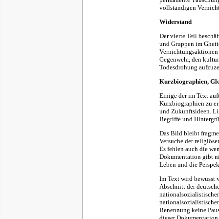
vollständigen Vernich
Widerstand
Der vierte Teil beschä
und Gruppen im Ghett
Vernichtungsaktionen e
Gegenwehr, den kultur
Todesdrohung aufzuzei
Kurzbiographien, Glo
Einige der im Text au
Kurzbiographien zu er
und Zukunftsideen. Li
Begriffe und Hintergrü
Das Bild bleibt fragmen
Versuche der religiöse
Es fehlen auch die wen
Dokumentation gibt ni
Leben und die Perspek
Im Text wird bewusst 
Abschnitt der deutsch
nationalsozialistische
nationalsozialistischen
Benennung keine Pausc
dieser Dokumentation 