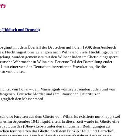
 (Jiddisch und Deutsch)
eginnt mit dem Überfall der Deutschen auf Polen 1939, dem Ausbruch
es. Flüchtlingsströme gelangten nach Wilna und viele Flüchtlinge, denen
 gelang, wurden gemeinsam mit den Wilnaer Juden im Ghetto eingesperrt.
deutsche Wehrmacht in Wilna ein. Der erste Teil der Darstellung endet
 mit einer von den Deutschen inszenierten Provokation, die die
tto vorbereitet.
erichtet von Ponar – dem Massengrab von zigtausenden Juden und von
fangenen. Deutsche Mörder und ihre litauischen Unterstützer
 tagtäglich den Massenmord.
eschreibt Facetten aus dem Ghetto von Wilna. Es existierte nur knapp zwei
en es im September 1943 liquidierten. In dieser Zeit wurde im Ghetto eine
gebaut, um das (Über-) Leben unter den inhumanen Bedingungen zu
schen terrorisierten das Ghetto nach dem Prinzip "Teile und Herrsche",
manöver trugen dazu bei, dass die wahren Absichten der geplanten