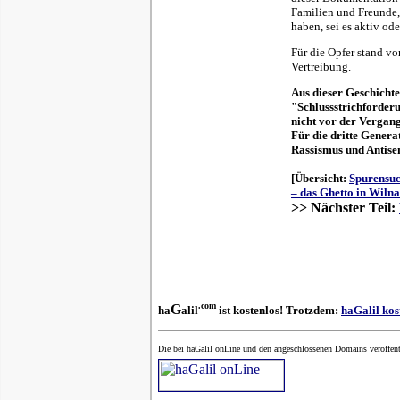
Familien und Freunde,
haben, sei es aktiv od
Für die Opfer stand v
Vertreibung.
Aus dieser Geschichte
"Schlussstrichforderu
nicht vor der Vergan
Für die dritte Genera
Rassismus und Antise
[Übersicht:
Spurensuc
– das Ghetto in Wilna
>> Nächster Teil:
.com
G
ha
alil
ist kostenlos! Trotzdem:
haGalil kos
Die bei haGalil onLine und den angeschlossenen Domains veröffent