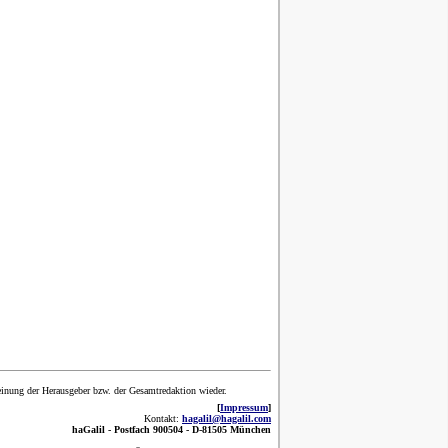
inung der Herausgeber bzw. der Gesamtredaktion wieder.
[
Impressum
]
Kontakt:
hagalil@hagalil.com
haGalil -
Postfach 900504 - D-81505 München