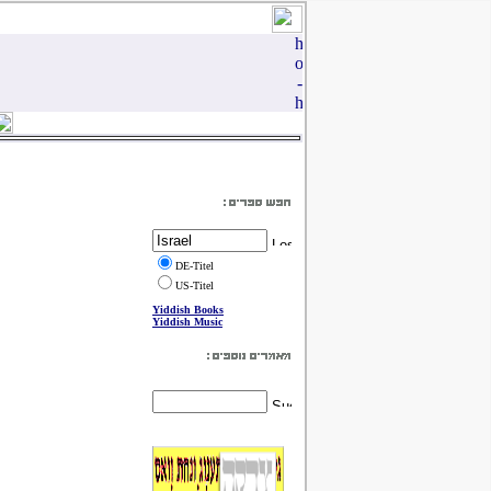
DE-Titel
US-Titel
Yiddish Books
Yiddish Music