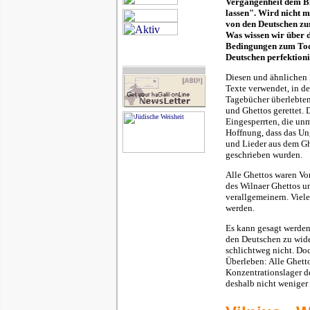
Vergangenheit dem Bil
lassen". Wird nicht m
von den Deutschen zu
Was wissen wir über 
Bedingungen zum Tod 
Deutschen perfektion
Diesen und ähnlichen
Texte verwendet, in de
Tagebücher überlebten
und Ghettos gerettet. 
Eingesperrten, die un
Hoffnung, dass das Un
und Lieder aus dem G
geschrieben wurden.
Alle Ghettos waren Vo
des Wilnaer Ghettos un
verallgemeinern. Viel
werden.
Es kann gesagt werden,
den Deutschen zu wide
schlichtweg nicht. Doc
Überleben: Alle Ghett
Konzentrationslager d
deshalb nicht weniger 