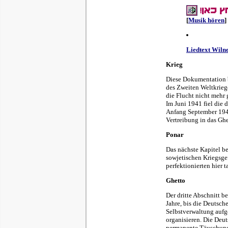
[
Musik hören
]
Liedtext Wilne
Krieg
Diese Dokumentation b
des Zweiten Weltkrieg
die Flucht nicht mehr
Im Juni 1941 fiel die 
Anfang September 1941
Vertreibung in das Ghe
Ponar
Das nächste Kapitel b
sowjetischen Kriegsge
perfektionierten hier
Ghetto
Der dritte Abschnitt b
Jahre, bis die Deutsch
Selbstverwaltung auf
organisieren. Die Deut
permanente Täuschungs