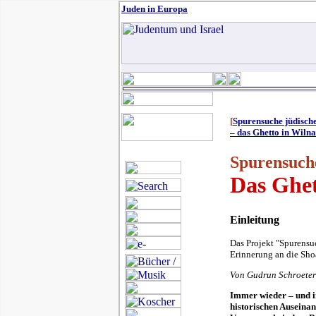
J
uden in Europa
[
Spurensuche jüdisch
– das Ghetto in Wilna
Spurensuche
Das Ghet
Einleitung
Das Projekt "Spurensuc
Erinnerung an die Shoa
Von Gudrun Schroeter
Immer wieder – und im
historischen Auseinan