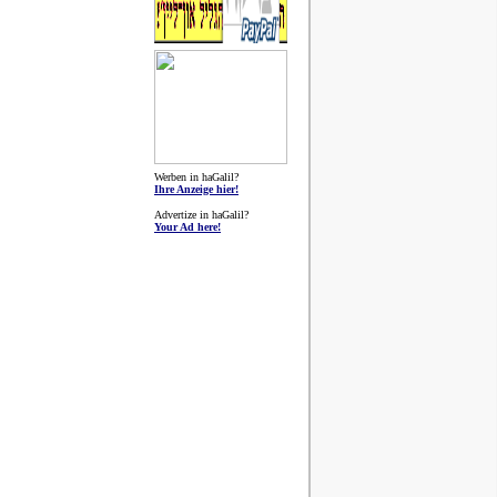
Werben in haGalil?
Ihre Anzeige hier!
Advertize in haGalil?
Your Ad here!