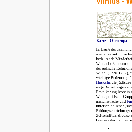
Vilnius - W
Karte – Osteuropa
Im Laufe der Jahrhund
wieder zu antijüdisch
bedeutende Minderheit
Wilne ein Zentrum rab
der jüdische Religionss
Wilne" (1720-1797), ei
wichtige Bedeutung f
Haskala
, die jüdisch
enge Beziehungen zu d
Bevölkerung lebte in s
Wilne politische Grup
anarchistische und
bun
unterschiedlichen, sic
Bildungseinrichtungen
Zeitschriften, diverse
Grenzen des Landes b